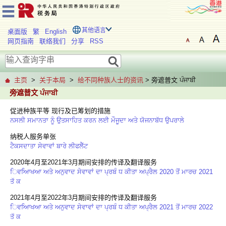
其他语言
桌面版
繁
English
网页指南
联络我们
分享
RSS
主页
>
关于本局
>
给不同种族人士的资讯
> 旁遮普文 ਪੰਜਾਬੀ
旁遮普文 ਪੰਜਾਬੀ
促进种族平等 现行及已筹划的措施
ਨਸਲੀ ਸਮਾਨਤਾ ਨੂੰ ਉਤਸਾਹਿਤ ਕਰਨ ਲਈ ਮੌਜੂਦਾ ਅਤੇ ਯੋਜਨਾਬੱਧ ਉਪਰਾਲੇ
纳税人服务单张
ਟੈਕਸਦਾਤਾ ਸੇਵਾਵਾਂ ਬਾਰੇ ਲੀਫਲੈੱਟ
2020年4月至2021年3月期间安排的传译及翻译服务
ਿਵਆਿਖਆ ਅਤੇ ਅਨੁਵਾਦ ਸੇਵਾਵਾਂ ਦਾ ਪ੍ਰਬੰ ਧ ਕੀਤਾ ਅਪ੍ਰੈਲ 2020 ਤੋਂ ਮਾਰਚ 2021
ਤੱ ਕ
2021年4月至2022年3月期间安排的传译及翻译服务
ਿਵਆਿਖਆ ਅਤੇ ਅਨੁਵਾਦ ਸੇਵਾਵਾਂ ਦਾ ਪ੍ਰਬੰ ਧ ਕੀਤਾ ਅਪ੍ਰੈਲ 2021 ਤੋਂ ਮਾਰਚ 2022
ਤੱ ਕ