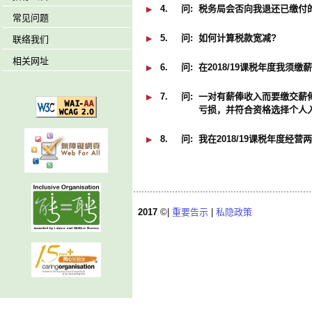
4.
问:
税务局会否向我退还已缴付的2
常见问题
5.
问:
如何计算税款宽减?
联络我们
相关网址
6.
问:
在2018/19课税年度我
7.
问:
一对有薪俸收入而要缴交薪俸
亏损，并符合资格选择个人
8.
问:
我在2018/19课税年度经
2017
©|
重要告示
|
私隐政策