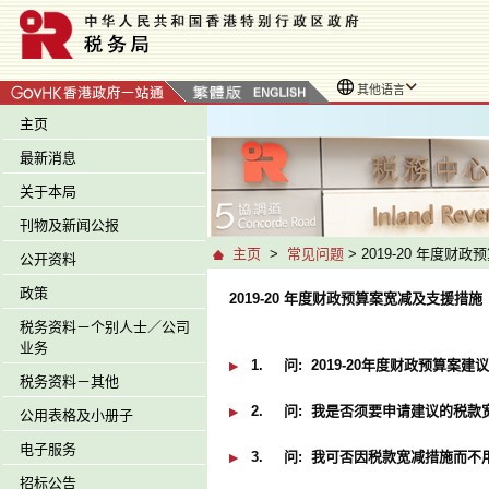
其他语言
主页
最新消息
关于本局
刊物及新闻公报
主页
>
常见问题
> 2019-20 年度
公开资料
政策
2019-20 年度财政预算案宽减及支援措施
税务资料－个别人士／公司
业务
1.
问:
2019-20年度财政预算案
税务资料－其他
2.
问:
我是否须要申请建议的税款
公用表格及小册子
电子服务
3.
问:
我可否因税款宽减措施而不用缴
招标公告