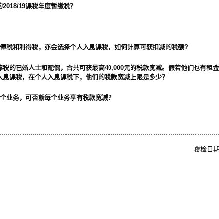
018/19课税年度暂缴税？
须缴薪俸税和利得税，亦会选择个人入息课税，如何计算可获扣减的税额?
税的已婚人士和配偶，合共可获最高40,000元的税款宽减。假若他们也有租
入息课税，在个人入息课税下，他们的税款宽减上限是多少？
营两个业务，可否就每个业务享有税款宽减?
覆检日期: 