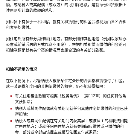
额，或纳税人或其配偶（或双方）的可扣除总额，是就每份租赁根据上
述原则所计算的款额的总和。
如租赁下有多于一名租客，就有关租赁缴付的租金会被视为由各名合租
租客平均缴付。
如住宅处所有部分用作居住地方，有部分则作其他用途（例如以家居办
公室或前铺后居的方式作商业用途），根据相关租赁而缴付的租金的可
扣除款额是就有关个案的情况而言属合理的有关部分款额。
扣除不适用的情况
在以下情况下，尽管纳税人根据某住宅处所的合资格租赁缴付了租金，
就于某课税年度内的某期间缴付的租金，仍不能获得扣除：
有关住宅租金款额可根据《税务条例》（第112章）的任何其他条
文获扣除；
纳税人或其同住配偶就有关期间就任何其他住宅处缴付的租金已获
得扣除；
纳税人或其同住配偶在有关期间内获其雇主或该雇主的相联法团提
供居住地方；或就任何居住地方就有关期间应缴付或已缴付的租
金，部分或全部由该雇主或相联法团支付或退还；