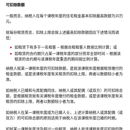
可扣除款额
一般而言，纳税人在每个课税年度的住宅租金基本扣除最高款额为10万
元。
就每份租赁而言，扣除上限会按上述最高扣除款额因应下述情况而调
低：
如租赁下有多于一名租客 – 根据合租租客人数按比例计算；或
如租赁的合约期只占某一课税年度的部分而非全部时间 – 根据该
租赁的合约期与该课税年度重迭的期间按比例计算。
纳税人就某一课税年度的可扣除款额，是就该课税年度根据租赁缴付的
租金款额，或是该课税年度有关租赁的扣除上限，两者以数额较小者为
准。
如纳税人已婚和与其配偶同住，纳税人或其配偶（或双方）的可扣除总
额，是根据租赁就有关课税年度缴付的租金款额，或是该课税年度有关
租赁的扣除上限，两者以数额较小者为准。
如纳税人在某一课税年度成为已婚人士，上述计算纳税人或其配偶（或
双方）的可扣除总额的原则适用于纳税人在该课税年度已婚的时期。
如就某一课税年度涉及超过一份租赁，纳税人就该课税年度可扣除的款