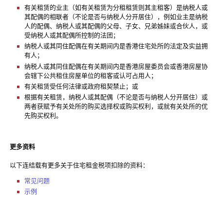
有关租赁的业主（如有关租赁为分租租赁则其主租客）是纳税人或
其配偶的相联者（不论是否与纳税人分开居住），例如业主是纳税
人的配偶、纳税人或其配偶的父母、子女、兄弟姊妹或合伙人，或
受纳税人或其配偶所控制的法团；
纳税人或其同住配偶在有关期间内是香港住宅处所的法定及实益拥
有人；
纳税人或其同住配偶在有关期间内是香港房屋委员会或香港房屋协
会辖下公共租住房屋单位的租客或认可占用人；
有关租赁受任何法律或政府租契禁止；或
根据有关租赁，纳税人或其配偶（不论是否与纳税人分开居住）或
两者获赋予有关处所的购买选择权或购买权利，或就有关处所的优
先购买权利。
更多资料
以下连结载有更多关于住宅租金税项扣除的资料：
常见问题
示例