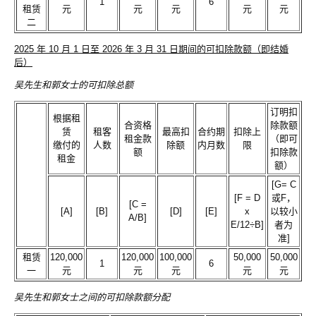
1
6
租赁
元
元
元
元
元
二
2025 年 10 月 1 日至 2026 年 3 月 31 日期间的可扣除款额（即结婚
后）
吴先生和郭女士的可扣除总额
订明扣
根据租
合资格
除款额
赁
租客
最高扣
合约期
扣除上
租金款
（即可
缴付的
人数
除额
内月数
限
额
扣除款
租金
额）
[G= C
[F = D
或F，
[C =
[A]
[B]
[D]
[E]
x
以较小
A/B]
E/12÷B]
者为
准]
租赁
120,000
120,000
100,000
50,000
50,000
1
6
一
元
元
元
元
元
吴先生和郭女士之间的可扣除款额分配