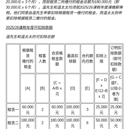
20,000元 x 3个月），而就租赁二所缴付的租金总额为180,000元（即
30,000元 x 6个月）。温先生和温太太均须就2025/26课税年度课缴薪俸
税。他们同意由温先生申索扣除根据租赁一缴付的租金，而温太太则申
索扣除根据租赁二缴付的租金。
2025/26课税年度可扣除款额
温先生和温太太的可扣除总额
订明扣
根据租
合资格
除款额
赁
租客
最高扣
合约期
扣除上
租金款
（即可
缴付的
人数
除额
内月数
限
额
扣除款
租金
额）
[G = C
[F = D
[C =
或F，
x
[A]
[B]
A/B x
[D]
[E]
以较小
E/12÷B
2]
者为
x 2]
准]
60,000
60,000
100,000
25,000
25,000
租赁一
2
3
元
元
元
元
元
180,000
180,000
100,000
50,000
50,000
租赁二
2
6
元
元
元
元
元