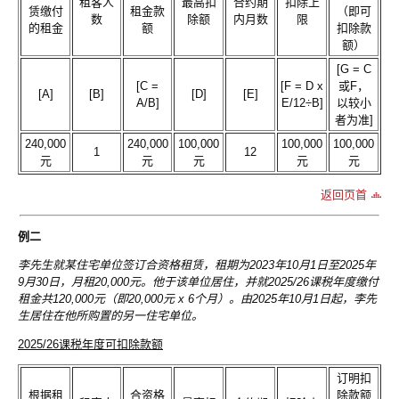
租客人
最高扣
合约期
扣除上
赁缴付
租金款
（即可
数
除额
内月数
限
的租金
额
扣除款
额）
[G = C
[C =
[F = D x
或F，
[A]
[B]
[D]
[E]
A/B]
E/12÷B]
以较小
者为准]
240,000
240,000
100,000
100,000
100,000
1
12
元
元
元
元
元
返回页首
例二
李先生就某住宅单位签订合资格租赁，租期为2023年10月1日至2025年
9月30日，月租20,000元。他于该单位居住，并就2025/26课税年度缴付
租金共120,000元（即20,000元 x 6个月）。由2025年10月1日起，李先
生居住在他所购置的另一住宅单位。
2025/26课税年度可扣除款额
订明扣
根据租
合资格
除款额