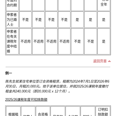
年度的
全年
合约期
申索者
为已婚
不是
不是
不是
不是
是
是
是
人士
申索者
在有关
课税年
不适用
不适用
不适用
不适用
不是
不是
是
度中结
婚
返回页首
例一
陈先生就某住宅单位签订合资格租赁，租期为2024年7月1日至2026年6
月30日，月租20,000元。他于该单位居住，并就2025/26课税年度缴付
租金共240,000元（即20,000元 x 12个月）。
2025/26课税年度可扣除款额
订明扣
根据租
合资格
除款额