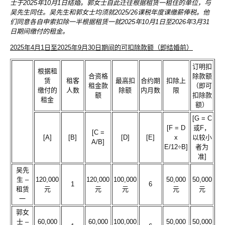
士于2025年10月1日结婚。郭女士自此迁往根据租赁一租住的单位，与
吴先生同住。吴先生和郭女士均须就2025/26课税年度课缴薪俸税。他
们同意各自申索扣除一半根据租赁一就2025年10月1日至2026年3月31
日期间缴付的租金。
2025年4月1日至2025年9月30日期间的可扣除款额（即结婚前）
订明扣
根据租
合资格
除款额
赁
租客
最高扣
合约期
扣除上
租金款
（即可
缴付的
人数
除额
内月数
限
额
扣除款
租金
额）
[G = C
[F = D
或F，
[C =
[A]
[B]
[D]
[E]
x
以较小
A/B]
E/12÷B]
者为
准]
吴先
生 –
120,000
120,000
100,000
50,000
50,000
1
6
租赁
元
元
元
元
元
一
郭女
士 –
60,000
60,000
100,000
50,000
50,000