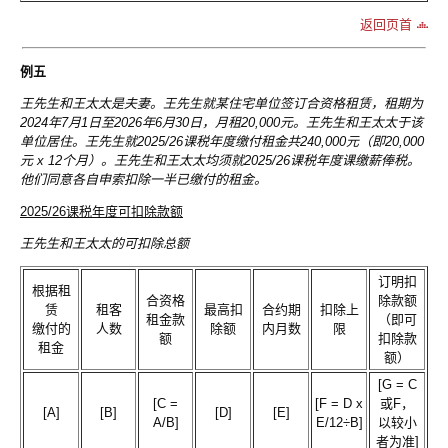
返回页首
例五
王先生和王太太是夫妻。王先生就某住宅单位签订合资格租赁，租期为
2024年7月1日至2026年6月30日，月租20,000元。王先生和王太太于该
单位居住。王先生就2025/26课税年度缴付租金共240,000元（即20,000
元 x 12个月）。王先生和王太太均须就2025/26课税年度课缴薪俸税。
他们同意各自申索扣除一半已缴付的租金。
2025/26课税年度可扣除款额
王先生和王太太的可扣除总额
订明扣
根据租
合资格
除款额
赁
租客
最高扣
合约期
扣除上
租金款
（即可
缴付的
人数
除额
内月数
限
额
扣除款
租金
额）
[G = C
[C =
[F = D x
或F，
[A]
[B]
[D]
[E]
A/B]
E/12÷B]
以较小
者为准]