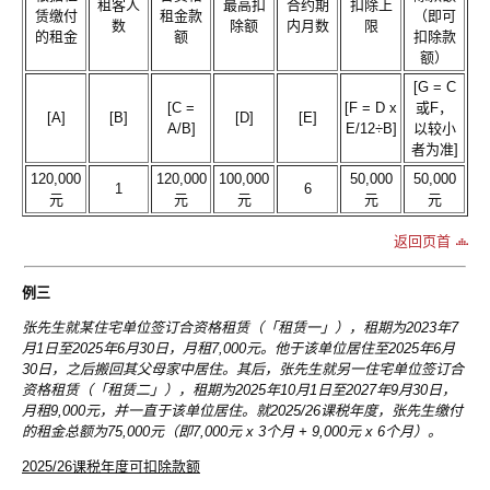
租客人
最高扣
合约期
扣除上
赁缴付
租金款
（即可
数
除额
内月数
限
的租金
额
扣除款
额）
[G = C
[C =
[F = D x
或F，
[A]
[B]
[D]
[E]
A/B]
E/12÷B]
以较小
者为准]
120,000
120,000
100,000
50,000
50,000
1
6
元
元
元
元
元
返回页首
例三
张先生就某住宅单位签订合资格租赁（「租赁一」），租期为2023年7
月1日至2025年6月30日，月租7,000元。他于该单位居住至2025年6月
30日，之后搬回其父母家中居住。其后，张先生就另一住宅单位签订合
资格租赁（「租赁二」），租期为2025年10月1日至2027年9月30日，
月租9,000元，并一直于该单位居住。就2025/26课税年度，张先生缴付
的租金总额为75,000元（即7,000元 x 3个月 + 9,000元 x 6个月）。
2025/26课税年度可扣除款额