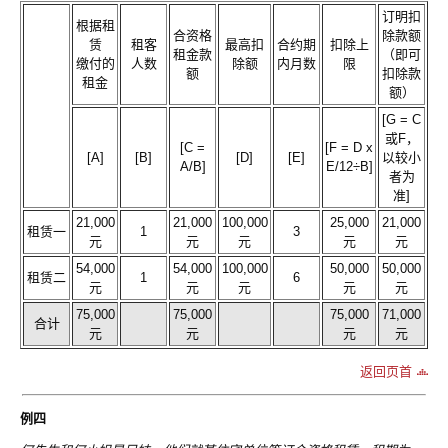
订明扣
根据租
合资格
除款额
赁
租客
最高扣
合约期
扣除上
租金款
（即可
缴付的
人数
除额
内月数
限
额
扣除款
租金
额）
[G = C
或F，
[C =
[F = D x
[A]
[B]
[D]
[E]
以较小
A/B]
E/12÷B]
者为
准]
21,000
21,000
100,000
25,000
21,000
租赁一
1
3
元
元
元
元
元
54,000
54,000
100,000
50,000
50,000
租赁二
1
6
元
元
元
元
元
75,000
75,000
75,000
71,000
合计
元
元
元
元
返回页首
例四