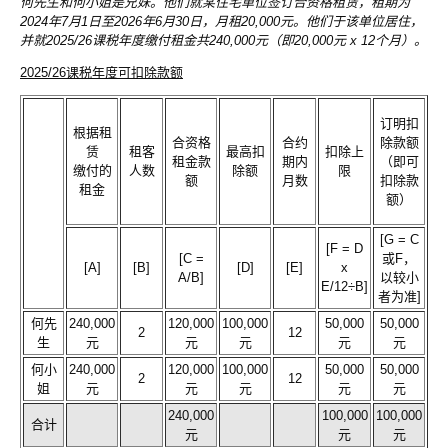
何先生和何小姐是兄妹。他们就某住宅单位签订合资格租赁，租期为
2024年7月1日至2026年6月30日，月租20,000元。他们于该单位居住，
并就2025/26课税年度缴付租金共240,000元（即20,000元 x 12个月）。
2025/26课税年度可扣除款额
订明扣
根据租
合资格
合约
除款额
赁
租客
最高扣
扣除上
租金款
期内
（即可
缴付的
人数
除额
限
额
月数
扣除款
租金
额）
[G = C
[F = D
[C =
或F，
[A]
[B]
[D]
[E]
x
A/B]
以较小
E/12÷B]
者为准]
何先
240,000
120,000
100,000
50,000
50,000
2
12
生
元
元
元
元
元
何小
240,000
120,000
100,000
50,000
50,000
2
12
姐
元
元
元
元
元
240,000
100,000
100,000
合计
元
元
元