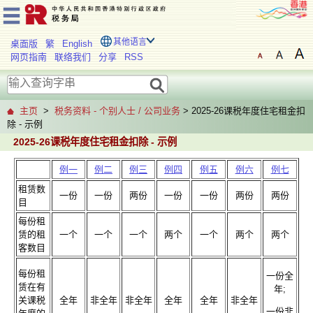
其他语言
桌面版
繁
English
网页指南
联络我们
分享
RSS
主页
>
税务资料 - 个别人士 / 公司业务
> 2025-26课税年度住宅租金扣
除 - 示例
2025-26课税年度住宅租金扣除 - 示例
例一
例二
例三
例四
例五
例六
例七
租赁数
一份
一份
两份
一份
一份
两份
两份
目
每份租
赁的租
一个
一个
一个
两个
一个
两个
两个
客数目
每份租
一份全
赁在有
年;
关课税
全年
非全年
非全年
全年
全年
非全年
一份非