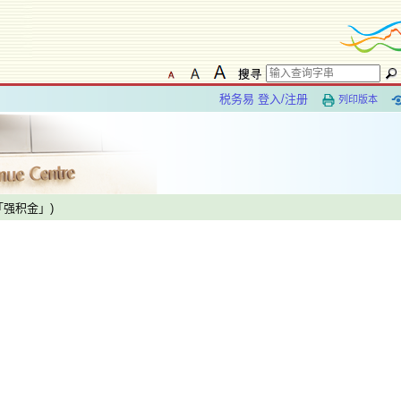
税务易 登入/注册
列印版本
「强积金」)