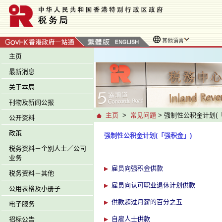
其他语言
主页
最新消息
关于本局
刊物及新闻公报
主页
>
常见问题
> 强制性公积金计划(
公开资料
政策
强制性公积金计划(「强积金」)
税务资料－个别人士／公司
业务
雇员向强积金供款
税务资料－其他
雇员向认可职业退休计划供款
公用表格及小册子
供款超过月薪的百分之五
电子服务
自雇人士供款
招标公告