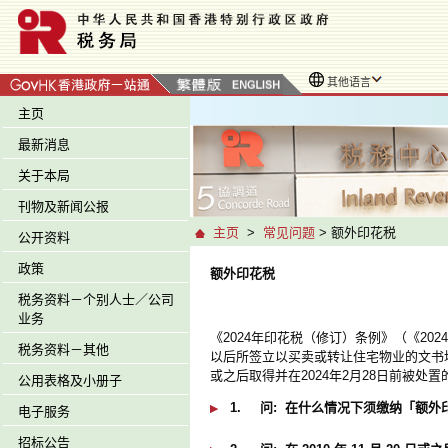
其他语言
主页
最新消息
关于本局
刊物及新闻公报
主页
>
常见问题
> 额外印花税
公开资料
政策
额外印花税
税务资料－个别人士／公司
业务
《2024年印花税（修订）条例》（《202
税务资料－其他
以后所签立以买卖或转让住宅物业的文书均
或之后取得并在2024年2月28日前被处
公用表格及小册子
1.
问:
在什么情况下须缴纳「额外
电子服务
招标公告