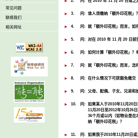
2.
问:
在 2010 年 11 月 
常见问题
3.
问:
谁人须缴纳「额外印花税」
联络我们
4.
问:
就「额外印花税」而言，如何
相关网址
5.
问:
对在 2010 年 11 月
6.
问:
如何计算「额外印花税」？
7.
问:
就「额外印花税」而言，怎
8.
问:
在什么情况下可获豁免缴交
9.
问:
父母、配偶、子女、兄弟和
10.
问:
如果某人于2010年11月2
11月20日至2012年10月
36个月或以内（如物业是在2
纳「额外印花税」？
11.
问:
如果我于2010年11月20日