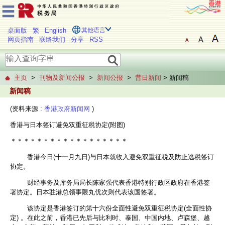
桌面版
繁
English
其他语言
网页指南
联络我们
分享
RSS
主页
>
刊物及新闻公报
>
新闻公报
>
昔日新闻
> 新闻稿
新闻稿
(资料来源 :
香港政府新闻网
)
香港与日本签订避免双重征税协定(附图)
＊＊＊＊＊＊＊＊＊＊＊＊＊＊＊＊＊＊
香港今日(十一月九日)与日本就收入避免双重征税及防止逃税签订
协定。
财经事务及库务局局长陈家强代表香港特别行政区政府在香港签
署协定。日本驻港总领事隈丸优次则代表该国签署。
该协定是香港签订的第十六份全面性避免双重征税协定(全面性协
定) 。在此之前，香港已先后与比利时、泰国、中国内地、卢森堡、越