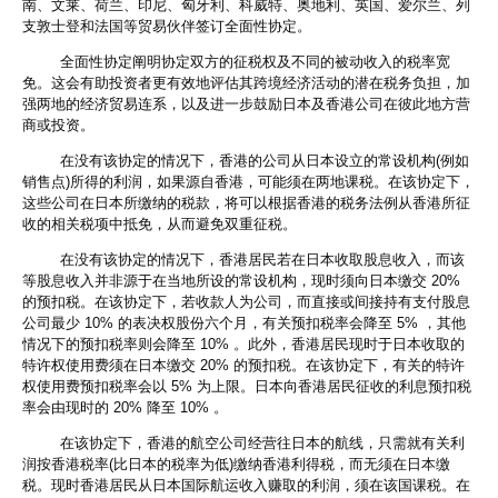
南、文莱、荷兰、印尼、匈牙利、科威特、奥地利、英国、爱尔兰、列
支敦士登和法国等贸易伙伴签订全面性协定。
全面性协定阐明协定双方的征税权及不同的被动收入的税率宽
免。这会有助投资者更有效地评估其跨境经济活动的潜在税务负担，加
强两地的经济贸易连系，以及进一步鼓励日本及香港公司在彼此地方营
商或投资。
在没有该协定的情况下，香港的公司从日本设立的常设机构(例如
销售点)所得的利润，如果源自香港，可能须在两地课税。在该协定下，
这些公司在日本所缴纳的税款，将可以根据香港的税务法例从香港所征
收的相关税项中抵免，从而避免双重征税。
在没有该协定的情况下，香港居民若在日本收取股息收入，而该
等股息收入并非源于在当地所设的常设机构，现时须向日本缴交 20%
的预扣税。在该协定下，若收款人为公司，而直接或间接持有支付股息
公司最少 10% 的表决权股份六个月，有关预扣税率会降至 5% ，其他
情况下的预扣税率则会降至 10% 。此外，香港居民现时于日本收取的
特许权使用费须在日本缴交 20% 的预扣税。在该协定下，有关的特许
权使用费预扣税率会以 5% 为上限。日本向香港居民征收的利息预扣税
率会由现时的 20% 降至 10% 。
在该协定下，香港的航空公司经营往日本的航线，只需就有关利
润按香港税率(比日本的税率为低)缴纳香港利得税，而无须在日本缴
税。现时香港居民从日本国际航运收入赚取的利润，须在该国课税。在