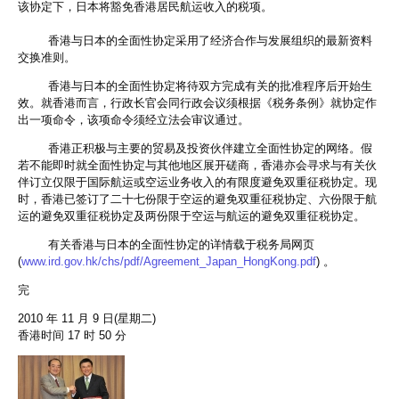
该协定下，日本将豁免香港居民航运收入的税项。
香港与日本的全面性协定采用了经济合作与发展组织的最新资料
交换准则。
香港与日本的全面性协定将待双方完成有关的批准程序后开始生
效。就香港而言，行政长官会同行政会议须根据《税务条例》就协定作
出一项命令，该项命令须经立法会审议通过。
香港正积极与主要的贸易及投资伙伴建立全面性协定的网络。假
若不能即时就全面性协定与其他地区展开磋商，香港亦会寻求与有关伙
伴订立仅限于国际航运或空运业务收入的有限度避免双重征税协定。现
时，香港已签订了二十七份限于空运的避免双重征税协定、六份限于航
运的避免双重征税协定及两份限于空运与航运的避免双重征税协定。
有关香港与日本的全面性协定的详情载于税务局网页
(
www.ird.gov.hk/chs/pdf/Agreement_Japan_HongKong.pdf
) 。
完
2010 年 11 月 9 日(星期二)
香港时间 17 时 50 分