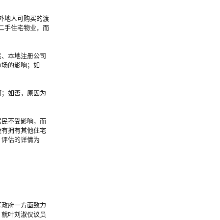
，外地人可购买的渡
买二手住宅物业，而
民、本地注册公司
市场的影响；如
何；如否，原因为
居民不受影响，而
没有拥有其他住宅
，评估的详情为
政府一方面致力
。就叶刘淑仪议员