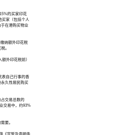
15%的买家印花
地买家（包括个人
由于在港购买物业
须缴纳额外印花税
花税。
入额外印花税前）
代表自己行事的香
港永久性居民购买
约占交易总数的
业交易中，约93%
的需要。
借《宣誓及声明条