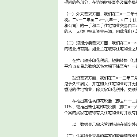
提问的各部分，在谘询财经事务及库务局
（一）外来需求方面，我们在二○一二年
税。二○一二年至二○一六年一手和二手
和公司）的一手和二手住宅物业交易由二○
的人士无须申报其资金来源，因此我们无
（二）短期炒卖需求方面，我们在二○一
的物业持有期。如业主在取得住宅物业之后
在推出额外印花税后，短期转售（包括确
平均占交易总数约20%大幅下降至今年一月
投资需求方面，我们在二○一三年二月
港永久性居民，并在购入住宅物业时并无
香港的住宅物业，除买家印花税外，更须
在推出新住宅印花税后（即去年十二月
11%，较推出新住宅印花税前（即二○一
个案的买家在取得有关住宅物业时并没有
以上数据显示需求管理措施在减少外来
（三）住宅物业交易的买家如欲申请豁免