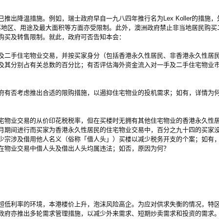
降温措施。例如，瑞士政府早自一九八四年推行名为Lex Koller的措施
坐落地区、用途及最大面积等方面亦受限制。此外，澳洲政府禁止非当地居民购
购买及转售限制。就此，政府可否告知本会：
及二手住宅物业交易，并按买家身分（包括香港永久性居民、非香港永久性居
及其分别占有关总数的百分比；有否评估海外资金流入对一手及二手住宅物业
府有否考虑推出合适的限购措施，以遏抑住宅物业的投机需求；如有，详情为
宅物业交易的从价印花税税率，但在买楼时无拥有其他住宅物业的香港永久性
月期间进行而买家为香港永久性居民的住宅物业交易中，百分之九十四的买家
少宗涉及借用他人名义（俗称「借人头」）买楼以减少税务开支的个案；如有
在物业交易中借人头及借出人头均属违法；如否，原因为何？
低利率的环境，本港楼价上升，泡沫风险高企。为应对供求失衡的情况，特区
政府亦推出多轮需求管理措施，以减少外来需求、短期炒卖需求和投资的需求