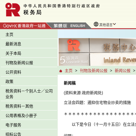
其他语言
主页
最新消息
关于本局
刊物及新闻公报
主页
>
刊物及新闻公报
>
新闻公报
公开资料
政策
新闻稿
税务资料－个别人士／公司
(资料来源:政府新闻处)
业务
立法会四题：遏抑住宅物业炒卖的措施
税务资料－其他
＊
＊
＊
＊
＊
＊
＊
＊
＊
＊
＊
＊
＊
＊
＊
＊
＊
公用表格及小册子
以下是今日（十一月十五日）在立法会
电子服务
招标公告
问题：