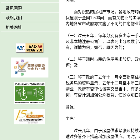
常见问题
面对炽热的房地产市场，各地政府均已推出
联络我们
假屋限于全国1 500间，而有关物业的
内地各省市政府亦实施了不同的住宅物业
相关网址
（一）过去五年，每年分别有多少宗一手
及非本地注册公司），以表列出分项数字
有，详情为何；如否，原因为何；
（二）鉴于现时市民的住屋需求殷切，政
何；及
（三）鉴于政府于去年十一月全面提高住
税务局的资料显示，去年十二月至本年三
物业，政府有否评估该等交易当中，有多
何；有否计划加强公众教育，使公众明白
答复：
主席：
过去几年，由于房屋供求紧张及持续超
透过多管齐下措施增加房屋供应。同时，