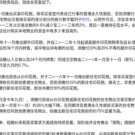
和税务局后，现综合答复如下。
十月推出买家印花税。除非买家是代表自己行事的香港永久性居民，否则须缴付
住宅物业交易按买家的身分划分的统计数字载列于
附件
。从附件可见，涉及非本
一二年占交易总数的4.6%减少至二○一三年的2%，其后一直维持在低水平。
法估计购买本地物业的资金中有多少来自境外。
○年十一月推出额外印花税，并自二○一二年十月起调高额外印花税税率及延长
的36个月内转售，视乎物业持有期的长短，须缴付10%至20%不等的额外印
认人交易以及24个月内转售）的成交宗数由二○一○年一月至十一月（即引
至九月的0.7%。
推出双倍从价印花税，并于二○一六年十一月推出新住宅印花税。除非买家是
拥有任何其他香港住宅物业，否则须缴付15%的新住宅印花税。换言之，非香
缴付新住宅印花税，即合共缴付30%的印花税。
至今年九月），须缴付双倍从价印花税或新住宅印花税的住宅物业交易宗数
六年一月至十一月）约26%大幅下降。在同期涉及香港永久性居民买家的住宅物
拥有任何其他香港住宅物业，较推出新住宅印花税前的约75%显著为高。
、短期炒卖和投资需求方面成效持续显著，现阶段并没有推出「限购」措施
缴付买家印花税或按较低的第2标准税率缴付从价印花税，必须向税务局提交凭