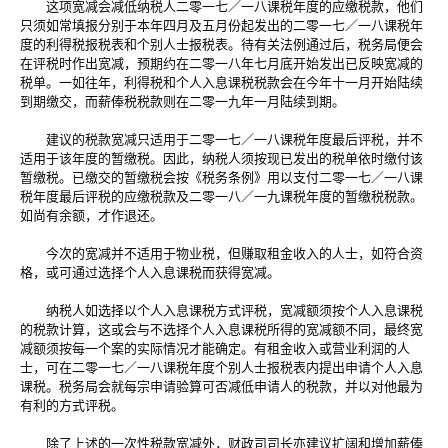
这项宽减会减低纳税人二零一七／一八课税年度的应缴税款，他们
只须如常填报分别于本年四月及五月份起发出的二零一七／一八课税年
度的利得税报税表和个别人士报税表。待有关法例通过后，税务局便会
在评税时作出宽减，预期约在二零一八年七月底开始发出已反映宽减的
税单。一如往年，利得税和个人入息课税税款会在今年十一月开始陆续
到期缴交，而薪俸税税款则在二零一九年一月陆续到期。
建议的税款宽减只适用于二零一七／一八课税年度最后评税，并不
适用于该年度的暂缴税。因此，纳税人须按现已发出的税单依时缴付该
暂缴税。已缴交的暂缴税会按《税务条例》用以支付二零一七／一八课
税年度最后评税的应缴税款及二零一八／一九课税年度的暂缴税税款。
如尚有余额，才作退还。
今次的宽减并不适用于物业税，但赚取租金收入的人士，如符合资
格，或可通过选择个人入息课税而获得宽减。
纳税人如选择以个人入息课税方式评税，宽减额须按个人入息课税
的税款计算，这或会与不选择个人入息课税所得的宽减额不同，最终宽
减额须按每一个案的实际情况才能确定。有租金收入或营业利润的人
士，可在二零一七／一八课税年度个别人士报税表内提出申请个人入息
课税。税务局会就每宗申请验算可否减低申请人的税款，并以对他最为
有利的方式评税。
除了上述的一次性税款宽减外，财政司司长亦建议扩阔和增加薪俸