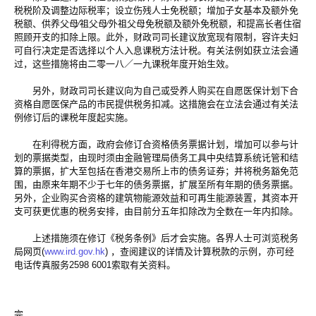
税税阶及调整边际税率；设立伤残人士免税额；增加子女基本及额外免
税额、供养父母∕祖父母∕外祖父母免税额及额外免税额，和提高长者住宿
照顾开支的扣除上限。此外，财政司司长建议放宽现有限制，容许夫妇
可自行决定是否选择以个人入息课税方法计税。有关法例如获立法会通
过，这些措施将由二零一八／一九课税年度开始生效。
另外，财政司司长建议向为自己或受养人购买在自愿医保计划下合
资格自愿医保产品的市民提供税务扣减。这措施会在立法会通过有关法
例修订后的课税年度起实施。
在利得税方面，政府会修订合资格债务票据计划，增加可以参与计
划的票据类型，由现时须由金融管理局债务工具中央结算系统讬管和结
算的票据，扩大至包括在香港交易所上市的债务证券；并将税务豁免范
围，由原来年期不少于七年的债务票据，扩展至所有年期的债务票据。
另外，企业购买合资格的建筑物能源效益和可再生能源装置，其资本开
支可获更优惠的税务安排，由目前分五年扣除改为全数在一年内扣除。
上述措施须在修订《税务条例》后才会实施。各界人士可浏览税务
局网页(
www.ird.gov.hk
) ，查阅建议的详情及计算税款的示例，亦可经
电话传真服务2598 6001索取有关资料。
完