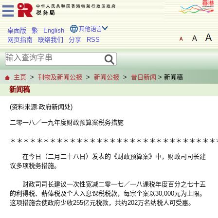
其他语言
桌面版
繁
English
网页指南
联络我们
分享
RSS
主页
>
刊物及新闻公报
>
新闻公报
>
昔日新闻
> 新闻稿
新闻稿
(资料来源:政府新闻处)
二零一八／一九年度财政预算案税务措施
＊
＊
＊
＊
＊
＊
＊
＊
＊
＊
＊
＊
＊
＊
＊
＊
＊
＊＊
＊
＊
＊
＊
＊
＊
＊
＊
＊
＊
＊
＊
在今日（二月二十八日）发表的《财政预算案》中，财政司司长建
议多项税务措施。
财政司司长建议一次性宽减二零一七／一八课税年度百分之七十五
的利得税、薪俸税及个人入息课税税款，每宗个案以30,000元为上限。
这项措施会使政府少收255亿元税款，共约202万名纳税人可受惠。