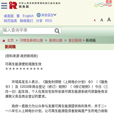
其他语言
桌面版
繁
English
网页指南
联络我们
分享
RSS
主页
>
刊物及新闻公报
>
新闻公报
>
昔日新闻
> 新闻稿
新闻稿
(资料来源:政府新闻处)
可再生能源便民措施生效
＊
＊
＊
＊
＊
＊
＊
＊
＊
＊
＊
环境局发言人表示，《豁免利得税（上网电价计划）令》（《豁免
令》）及《2019年商业登记（修订）规例》（《修订规例》）今日（三
月一日）起生效，个人在其住宅处所安装可再生能源系统可获豁免有关
课税义务及商业登记的要求。
政府一直致力为公众参与发展可再生能源提供有利条件，并于二○
一八年引入上网电价计划，让可再生能源投资者就每度产生的电力收取