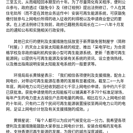
三至五元，从而缩短回本期至约十年。为了尽量简化有关程序，便利公
众参与，政府透过《豁免令》及《修订规例》提出法例修订，个人在其
住宅处所（而不是在其他业务运作中）安装可再生能源系统，可获豁免
缴付就参与上网电价所得的收入征收的利得税以及申请商业登记的要
求。在上述法例修订生效前，政府已藉税务局局长在二○一八年十月发
出的通知公布和实施相关行政安排。
其他已实行的便利及支援措施包括放宽于新界豁免管制屋宇（简称
「村屋」）的天台上安装太阳能系统的规定、推出「采电学社」为合资
格学校及非政府福利机构安装小型可再生能源系统、更新「香港可再生
能源网」以提供与可再生能源及安装有关系统的资讯、设立查询热线，
以及推出指南説明安装太阳能发电系统的一般要求等。
环境局局长黄锦星表示：「我们相信各项便利及支援措施，配合上
网电价，对带动可再生能源在香港的发展有显著成效。截至二○一九年
年底，两间电力公司已经收到超过七千宗上网电价申请，当中约六千宗
已获批准。获批申请使用的太阳能板可以铺满差不多70个标准足球场，
每年产生的电力是太古城住户总用电量的两倍。相比在引入上网电价前
的十年间，只有约二百个民间可再生能源装置接驳至两间电力公司的电
网，足证上网电价计划及有关支援措施的成效。」
黄锦星说：「每个人都可以为应对气候变化出一分力。我希望各项
便利及支援措施能鼓励大家参加上网电价计划，安装合规格的发电系
统，支持香港可再生能源的发展，为我们的城市深度减碳。」