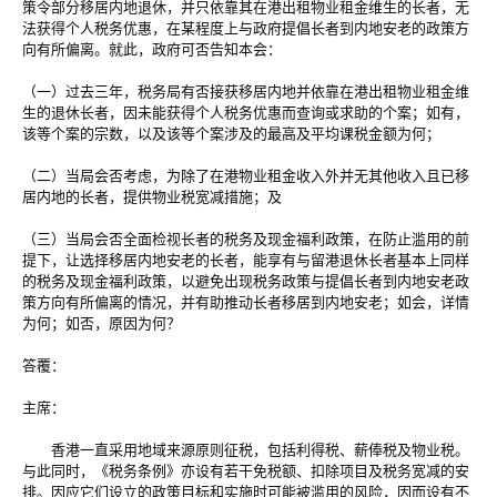
策令部分移居内地退休，并只依靠其在港出租物业租金维生的长者，无
法获得个人税务优惠，在某程度上与政府提倡长者到内地安老的政策方
向有所偏离。就此，政府可否告知本会：
（一）过去三年，税务局有否接获移居内地并依靠在港出租物业租金维
生的退休长者，因未能获得个人税务优惠而查询或求助的个案；如有，
该等个案的宗数，以及该等个案涉及的最高及平均课税金额为何；
（二）当局会否考虑，为除了在港物业租金收入外并无其他收入且已移
居内地的长者，提供物业税宽减措施；及
（三）当局会否全面检视长者的税务及现金福利政策，在防止滥用的前
提下，让选择移居内地安老的长者，能享有与留港退休长者基本上同样
的税务及现金福利政策，以避免出现税务政策与提倡长者到内地安老政
策方向有所偏离的情况，并有助推动长者移居到内地安老；如会，详情
为何；如否，原因为何？
答覆：
主席：
香港一直采用地域来源原则征税，包括利得税、薪俸税及物业税。
与此同时，《税务条例》亦设有若干免税额、扣除项目及税务宽减的安
排。因应它们设立的政策目标和实施时可能被滥用的风险，因而设有不