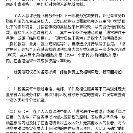
同的申索资格，当中包括对纳税人的地域限制。
个人入息课税是《税务条例》下一项税务宽减安排，让经营业务以
赚取利润的东主或合伙人，以及出租物业以赚取租金的业主可申索薪俸
税下的扣除项目，并按薪俸税的累进税率计算税款，从而减低他们的税
款。选择个人入息课税的人士，其中一个条件是他必须是「通常居住于
香港」或属「临时居民」。「通常居住于香港」是指个人为明确目的
（例如教育、业务、就业或家庭等），自愿选择并持续居于香港。「临
时居民」则指个人在其选择的课税年度内曾在香港逗留一次或多次超过
180天，或在两个连续的课税年度（其中一个是其选择的课税年度）
内，在香港逗留一次或多次超过300天。
就黄俊硕议员的各项提问，经谘询劳工及福利局后，我现回覆如
下：
（一）税务局每年透过电话、电邮、邮件及柜位服务等不同渠道处理大
量纳税人就税务评估、税项扣除和免税额等事宜的查询，并没有就查询
个案的类别作分类纪录。
（二）及（三）在个人入息课税中加入「通常居住于香港」或属「临时
居民」的条件，符合香港以地域来源征税的原则。若放宽这些条件，以
涵盖移居内地及除了在香港物业租金收入外并无其他收入的长者，将令
税务局难以核实有关人士在内地的居住及收入资料，因此无法确定他们