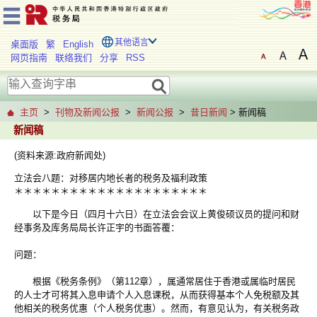
其他语言
桌面版
繁
English
网页指南
联络我们
分享
RSS
主页
>
刊物及新闻公报
>
新闻公报
>
昔日新闻
> 新闻稿
新闻稿
(资料来源:政府新闻处)
立法会八题：对移居内地长者的税务及福利政策
＊＊＊＊＊＊＊＊＊＊＊＊＊＊＊＊＊＊＊＊＊
以下是今日（四月十六日）在立法会会议上黄俊硕议员的提问和财
经事务及库务局局长许正宇的书面答覆：
问题：
根据《税务条例》（第112章），属通常居住于香港或属临时居民
的人士才可将其入息申请个人入息课税，从而获得基本个人免税额及其
他相关的税务优惠（个人税务优惠）。然而，有意见认为，有关税务政