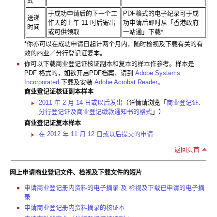
式
于成功申请后的下一个工
PDF格式的电子纪录可于成
送递
作天的上午 11 时后寄出
功申请后即时从「香港政府
时间
或可供领取
一站通」下载*
*你亦可以在成功申请日起计两个月内，随时检视及下载有关的有
效的商业／分行登记证复本。
你可以下载商业登记证核证副本和复本的样本作参考。样本是
PDF 格式的，如欲开启PDF档案，请到
Adobe Systems
Incorporated
下载及安装
Adobe Acrobat Reader
。
商业登记证核证副本样本
2011 年 2 月 14 日或以后发出
（详情请浏览「
商业登记证、
分行登记证及商业登记缴款通知书的格式
」）
商业登记证复本样本
在 2012 年 11 月 12 日或以后提交的申请
返回页首
网上申请商业登记文件、检视及下载文件的短片
申请商业登记册内资料的电子摘录 及 检视及下载已申请的电子摘
录
申请商业登记册内资料摘录的核证本