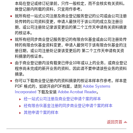
本局在登记或修订纪录前，只作一般检定，而不会核实有关资料。
故登记册内所载的资料，只宜用作参考。
就所有经一站式公司注册及商业登记服务登记的公司或由公司注册
处传转的公司资料变更，申请人最快可于该公司的成立及注册日
期，或公司注册处记录该变更后的第二个工作天申请有关资料摘录
的核证本。
就所有经同步商业登记服务登记的有限合伙基金或由公司注册处传
转的有限合伙基金资料变更，申请人最快可于该有限合伙基金的注
册日期，或公司注册处记录该变更后的 第二个工作天申请有关资
料摘录的核证本。
由于商业登记册内没有载录已停业10年或以上的业务，或商业登记
程序尚未完成的新开业务的资料，因此请不要申请该些业务的资料
摘录。
你可以下载商业登记册内的资料摘录的核证本样本作参考。样本是
PDF 格式的，如欲开启PDF档案，请到
Adobe Systems
Incorporated
下载及安装
Adobe Acrobat Reader
。
经一站式公司注册及商业登记申请个案的样本
经有限合伙基金注册的同步商业登记申请个案的样本
其他申请个案的样本
返回页首