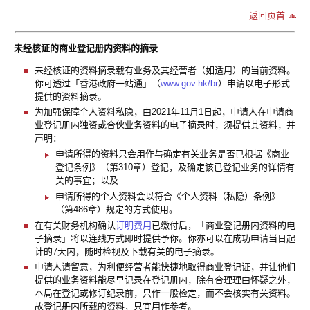
返回页首
未经核证的商业登记册内资料的摘录
未经核证的资料摘录载有业务及其经营者（如适用）的当前资料。
你可透过「香港政府一站通」（
www.gov.hk/br
）申请以电子形式
提供的资料摘录。
为加强保障个人资料私隐，由2021年11月1日起，申请人在申请商
业登记册内独资或合伙业务资料的电子摘录时，须提供其资料，并
声明：
申请所得的资料只会用作与确定有关业务是否已根据《商业
登记条例》（第310章）登记，及确定该已登记业务的详情有
关的事宜；以及
申请所得的个人资料会以符合《个人资料（私隐）条例》
（第486章）规定的方式使用。
在有关财务机构确认
订明费用
已缴付后，「商业登记册内资料的电
子摘录」将以连线方式即时提供予你。你亦可以在成功申请当日起
计的7天内，随时检视及下载有关的电子摘录。
申请人请留意，为利便经营者能快捷地取得商业登记证，并让他们
提供的业务资料能尽早记录在登记册内，除有合理理由怀疑之外，
本局在登记或修订纪录前，只作一般检定，而不会核实有关资料。
故登记册内所载的资料，只宜用作参考。