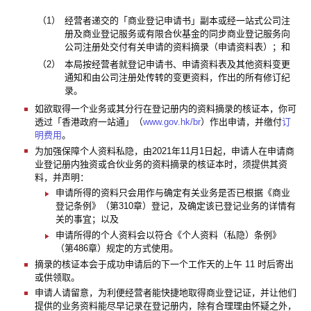
（1）
经营者递交的「商业登记申请书」副本或经一站式公司注
册及商业登记服务或有限合伙基金的同步商业登记服务向
公司注册处交付有关申请的资料摘录（申请资料表）；和
（2）
本局按经营者就登记申请书、申请资料表及其他资料变更
通知和由公司注册处传转的变更资料，作出的所有修订纪
录。
如欲取得一个业务或其分行在登记册内的资料摘录的核证本，你可
透过「香港政府一站通」（
www.gov.hk/br
）作出申请，并缴付
订
明费用
。
为加强保障个人资料私隐，由2021年11月1日起，申请人在申请商
业登记册内独资或合伙业务的资料摘录的核证本时，须提供其资
料，并声明：
申请所得的资料只会用作与确定有关业务是否已根据《商业
登记条例》（第310章）登记，及确定该已登记业务的详情有
关的事宜；以及
申请所得的个人资料会以符合《个人资料（私隐）条例》
（第486章）规定的方式使用。
摘录的核证本会于成功申请后的下一个工作天的上午 11 时后寄出
或供领取。
申请人请留意，为利便经营者能快捷地取得商业登记证，并让他们
提供的业务资料能尽早记录在登记册内，除有合理理由怀疑之外，