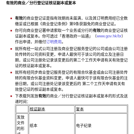
有效的商业／分行登记证核证副本或复本
有效
的商业登记证是指有效期尚未届满，以及其订明费用经已全数
缴妥或已根据《商业登记条例》第9条获豁免的商业登记证。
你可向商业登记署申请索取一个业务或分行的
有效
的商业登记证核
证副本或复本。你可透过「香港政府一站通」（
www.gov.hk/br
）
作出申请，并缴付
订明费用
。
就所有经一站式公司注册及商业登记服务登记的公司或由公司注册
处传转的公司资料变更，申请人最快可于该公司的成立及注册日
期，或公司注册处记录该变更后的第二个工作天申请有关有效登记
证的核证副本或复本。
就所有经同步商业登记服务登记的有限合伙基金或由公司注册处传
转的有限合伙基金资料变更，申请人最快可于该有限合伙基金的注
册日期，或公司注册处记录该变更后的 第二个工作天申请有关有
效登记证的核证副本或复本。
下表载列发放
有效
的商业／分行登记证核证副本或复本的形式及送
递时间：
核证副本
复本
发放
文件
纸本
电子纪录
的形