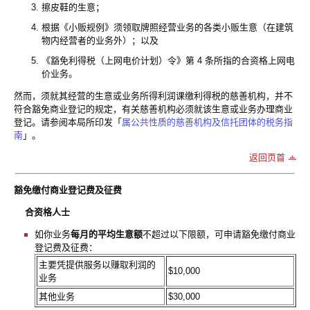
擦皮鞋的生意；
根据《小贩规例》须领取牌照经营业务的各类小贩生意（在建筑
物内经营者的业务外）；以及
《豁免利得税（上网电价计划）令》第 4 条所指的合资格上网电
价业务。
然而，须就其经营的生意或业务所得利润课缴利得税的慈善机构，并不
符合豁免商业登记的规定，有关慈善机构必须就该生意或业务办理商业
登记。请参阅本局所印发「
属公共性质的慈善机构及信托团体的税务指
南
」。
返回页首
豁免缴付商业登记费及征费
合资格人士
如你业务
每月的平均生意额
不超过以下限额，可申请豁免缴付商业
登记费及征费：
主要凭提供服务以赚取利润的
$10,000
业务
其他业务
$30,000