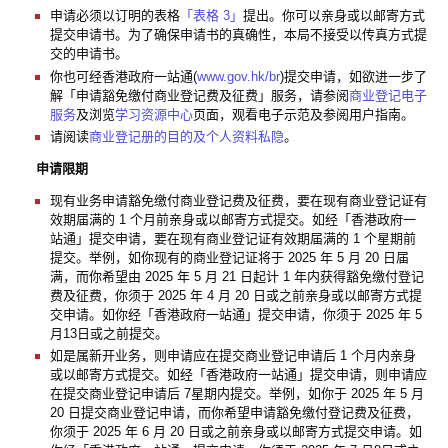
申请必须以订明的表格
「表格 3」
提出。你可以亲身或以邮寄方式
提交申请书。为了确保申请书的真确性，本局不接受以传真方式提
交的申请书。
你也可经香港政府一站通(
www.gov.hk/br
)提交申请，如欲进一步了
解「申请豁免缴付商业登记费及征费」服务，请参阅
商业登记电子
服务
及浏览
学习资源中心
页面，观看电子示范及参阅用户指南。
请阅读
商业登记册的目的及个人资料私隐
。
申请限期
现有业务申请豁免缴付商业登记费及征费，要在现有商业登记证有
效期届满的 1 个月前亲身或以邮寄方式提交。如经「香港政府一
站通」提交申请，要在现有商业登记证有效期届满的 1 个星期前
提交。举例，如你现有的商业登记证将于 2025 年 5 月 20 日届
满，而你希望由 2025 年 5 月 21 日起计 1 年内获得豁免缴付登记
费及征费，你须于 2025 年 4 月 20 日或之前亲身或以邮寄方式提
交申请。如你经「香港政府一站通」提交申请，你须于 2025 年 5
月13日或之前提交。
如是属新开业务，则申请应在提交商业登记申请后 1 个月内亲身
或以邮寄方式提交。如经「香港政府一站通」提交申请，则申请应
在提交商业登记申请后 7星期内提交。举例，如你于 2025 年 5 月
20 日提交商业登记申请，而你希望申请豁免缴付登记费及征费，
你须于 2025 年 6 月 20 日或之前亲身或以邮寄方式提交申请。如