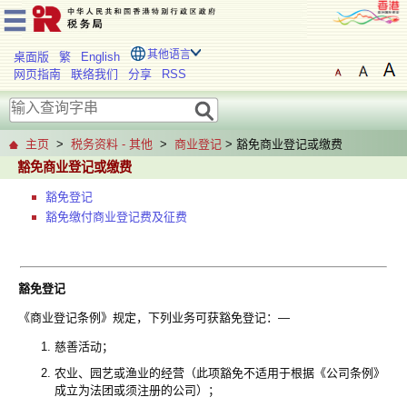
其他语言
桌面版
繁
English
网页指南
联络我们
分享
RSS
主页
>
税务资料 - 其他
>
商业登记
> 豁免商业登记或缴费
豁免商业登记或缴费
豁免登记
豁免缴付商业登记费及征费
豁免登记
《商业登记条例》规定，下列业务可获豁免登记：—
慈善活动；
农业、园艺或渔业的经营（此项豁免不适用于根据《公司条例》
成立为法团或须注册的公司）；