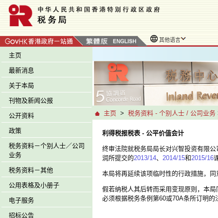
其他语言
主页
最新消息
关于本局
刊物及新闻公报
主页
>
税务资料 - 个别人士 / 公司业务
公开资料
政策
利得税报税表 - 公平价值会计
税务资料－个别人士／公司
终审法院就税务局局长对兴智投资有限公
业务
润所提交的
2013/14
、
2014/15
和
2015/16
税务资料－其他
本局将再延续该项临时性的行政措施，同意
公用表格及小册子
假若纳税人其后转而采用变现原则，本局同
必须根据税务条例第60或70A条所订明
电子服务
招标公告