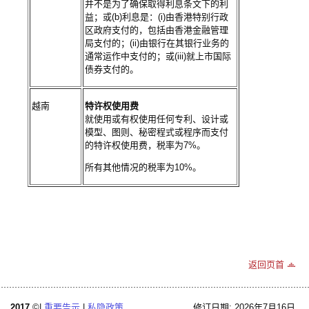
并不是为了确保取得利息条文下的利
益；或(b)利息是：(i)由香港特别行政
区政府支付的，包括由香港金融管理
局支付的；(ii)由银行在其银行业务的
通常运作中支付的；或(iii)就上市国际
债券支付的。
越南
特许权使用费
就使用或有权使用任何专利、设计或
模型、图则、秘密程式或程序而支付
的特许权使用费，税率为7%。
所有其他情况的税率为10%。
返回页首
2017
©|
重要告示
|
私隐政策
修订日期: 2026年7月16日