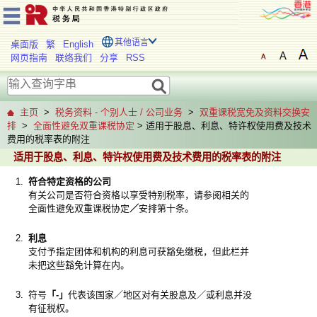
其他语言
桌面版
繁
English
网页指南
联络我们
分享
RSS
主页
>
税务资料 - 个别人士 / 公司业务
>
双重课税宽免及资料交换安
排
>
全面性避免双重课税协定
> 适用于股息、利息、特许权使用费及技术
费用的税率表的附注
适用于股息、利息、特许权使用费及技术费用的税率表的附注
1.
符合特定资格的公司
有关公司是否符合资格以享受特别税率，请参阅相关的
全面性避免双重课税协定
／
安排第十条。
2.
利息
支付予指定团体和机构的利息可获豁免缴税，但此栏并
未把这些豁免计算在内。
3.
符号
「-」
代表该国家／地区对有关股息及／或利息并没
有征税权。