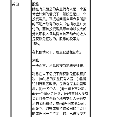
英国
股息
除在有关股息的实益拥有人是一个退
休金计划的情况下，如股息是由一个
投资载具，直接或间接自第六条所指
的不动产取得的收入（包括收益）支
付的，而该投资载具每年均派发大部
分该项收入且其得自该不动产的收入
是获豁免征税的，股息的税率为
15%。
在其他情况下，股息获豁免征税。
利息
一般而言，利息须按当地税率征税。
利息在以下情况下则获豁免征收预扣
税：(a)利息的实益拥有人是：(i)香港
特别行政区政府，包括香港金融管理
局；(ii)一名个人；(iii)一间上市公司；
(iv)一个退休金计划；(v)与支付人没有
关系且是完全独立地与支付人进行交
易的金融机构；或(vi)任何其他公司，
而设立、取得或维持该公司的主要目
的或任何一个主要目的，已被接受为