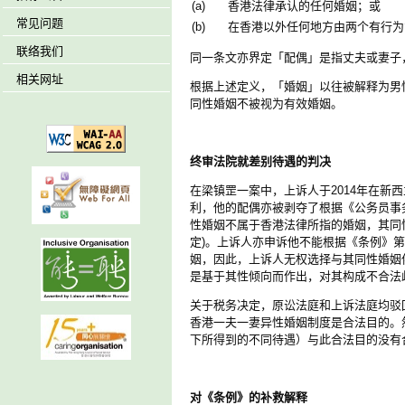
(a)
香港法律承认的任何婚姻；或
常见问题
(b)
在香港以外任何地方由两个有行为
联络我们
同一条文亦界定「配偶」是指丈夫或妻子
相关网址
根据上述定义，「婚姻」以往被解释为男
同性婚姻不被视为有效婚姻。
终审法院就差别待遇的判决
在梁镇罡一案中，上诉人于2014年在
利，他的配偶亦被剥夺了根据《公务员事
性婚姻不属于香港法律所指的婚姻，其同
定)。上诉人亦申诉他不能根据《条例》
姻，因此，上诉人无权选择与其同性婚姻
是基于其性倾向而作出，对其构成不合法
关于税务决定，原讼法庭和上诉法庭均驳
香港一夫一妻异性婚姻制度是合法目的。
下所得到的不同待遇）与此合法目的没有
对《条例》的补救解释