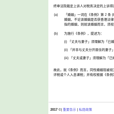
终审法院裁定上诉人对税务决定的上诉得
(a)
「婚姻」一词在《条例》第 2 条
婚姻，不论该婚姻是否获香港法律
指的婚姻，则就该婚姻而言，须视
(b)
为施行《条例》，提述为：
(i) 「丈夫与妻子」须理解为「已
(ii) 「并非与丈夫分开居住的妻
(iii) 「丈夫或妻子」须理解为
故此，就《条例》而言，同性婚姻现被视
评税或个人入息课税；并有权根据《条例
2017
©|
重要告示
|
私隐政策