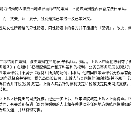
能力结婚的人按照当地法律而缔结的婚姻，不论该婚姻是否获香港法律承认。
，而「丈夫」及「妻子」分别是指已婚男士及已婚妇女。
性与女性所缔结的异性婚姻，同性婚姻中的各方并不能拥有「配偶」。故此，
新西兰缔结同性婚姻，该类婚姻在当地获法律承认。婚后，上诉人申诉他被剥夺了
务规例》(《规例》)获得配偶医疗和牙科福利的权利。公务员事务局局长则认
性婚姻伴侣并不属于《规例》所指的配偶，因此，他的同性婚姻伴侣无权享有配
第10条选择合并评税。税务局局长认为，上诉人与其同性伴侣的婚姻并不属于《
伴侣合并评税(税务决定)。上诉人其后针对福利决定和税务决定提出司法复核
歧视。
回上诉人所提出的司法复核。经进一步上诉，终审法院裁定上诉人上诉得直。
然而，有关差别待遇（即异性婚姻的人士和在香港以外任何地方缔结同性婚姻
合理关连，并非有理可据。