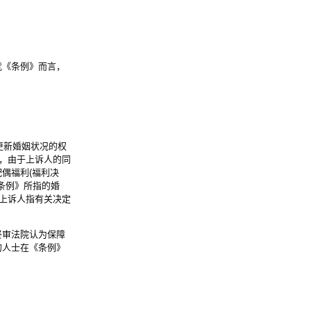
就《条例》而言，
更新婚姻状况的权
为，由于上诉人的同
偶福利(福利决
条例》所指的婚
。上诉人指有关决定
终审法院认为保障
的人士在《条例》