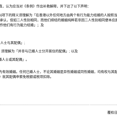
直，认为应当对《条例》作出补救解释，并下达了以下声明：
 (b)项下的释义须理解为「在香港以外任何地方由两个有行为能力结婚的人按照
承认，但如二人性别相同，而他们缔结的婚姻纯粹若非因二人性别相同便本应
作他们有行为能力结婚」；及
婚人士与其配偶」;
子」须理解为「并非与已婚人士分开居住的配偶」; 以及
「已婚人士或其配偶」。
为有效婚姻。任何已婚人士，不论其婚姻是异性婚姻或同性婚姻，均有权与其
》就其配偶申索免税额或税项扣除。
覆检日期