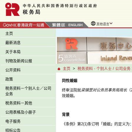
其他语言
主页
最新消息
关于本局
刊物及新闻公报
主页
>
税务资料 - 个别人士 / 公司业务
公开资料
政策
同性婚姻
税务资料－个别人士／公司
终审法院就
梁镇罡对公务员事务局局长
（
业务
效婚姻。
税务资料－其他
公用表格及小册子
背景
电子服务
《条例》第2(1)条订明「婚姻」的定义为
招标公告