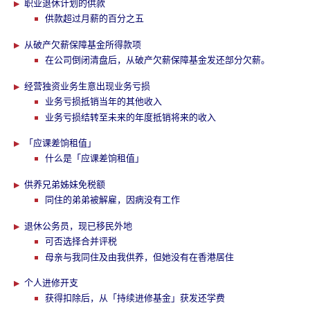
职业退休计划的供款
供款超过月薪的百分之五
从破产欠薪保障基金所得款项
在公司倒闭清盘后，从破产欠薪保障基金发还部分欠薪。
经营独资业务生意出现业务亏损
业务亏损抵销当年的其他收入
业务亏损结转至未来的年度抵销将来的收入
「应课差饷租值」
什么是「应课差饷租值」
供养兄弟姊妹免税额
同住的弟弟被解雇，因病没有工作
退休公务员，现已移民外地
可否选择合并评税
母亲与我同住及由我供养，但她没有在香港居住
个人进修开支
获得扣除后，从「持续进修基金」获发还学费