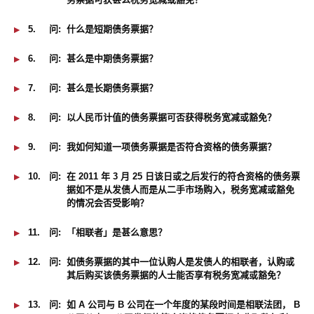
5.
问:
什么是短期债务票据？
6.
问:
甚么是中期债务票据？
7.
问:
甚么是长期债务票据？
8.
问:
以人民币计值的债务票据可否获得税务宽减或豁免？
9.
问:
我如何知道一项债务票据是否符合资格的债务票据？
10.
问:
在 2011 年 3 月 25 日该日或之后发行的符合资格的债务票
据如不是从发债人而是从二手市场购入，税务宽减或豁免
的情况会否受影响？
11.
问:
「相联者」是甚么意思？
12.
问:
如债务票据的其中一位认购人是发债人的相联者，认购或
其后购买该债务票据的人士能否享有税务宽减或豁免？
13.
问:
如 A 公司与 B 公司在一个年度的某段时间是相联法团， B