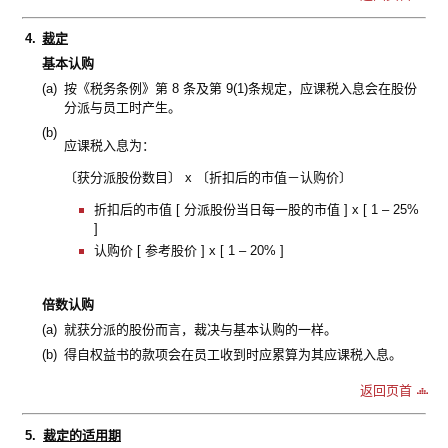
4.
裁定
基本认购
(a)
按《税务条例》第 8 条及第 9(1)条规定，应课税入息会在股份
分派与员工时产生。
(b)
应课税入息为：
〔获分派股份数目〕 x 〔折扣后的市值－认购价〕
折扣后的市值 [ 分派股份当日每一股的市值 ] x [ 1 – 25%
]
认购价 [ 参考股价 ] x [ 1 – 20% ]
倍数认购
(a)
就获分派的股份而言，裁决与基本认购的一样。
(b)
得自权益书的款项会在员工收到时应累算为其应课税入息。
返回页首
5.
裁定的适用期