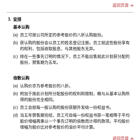
返回页首
3.
安排
基本认购
(a)
员工可按公司所定的参考股价的八折认购股份。
(b)
获认购的股份会以员工的姓名登记注册。员工就这些股份享有
的权利，包括收取股息，与其他股东无异。
(c)
除在一些事先订明的情况下，员工不能出售就此计划获分配的
股份，禁售期为五年。
倍数认购
(a)
认购价亦为参考股价的八折。
(b)
附加于按此计划所分配股份的权利和限制，概与从基本认购所
得的股份完全相同。
(c)
员工会就每一股认购的股份获额外发给一份权益书。
(d)
当五年禁售期完结，员工可自每一份权益书获一笔相等于平均
股价增幅再乘以一个事先订明的倍数而计得的款项。平均股价
增幅为股价比对参考股价的溢价平均计算。
返回页首