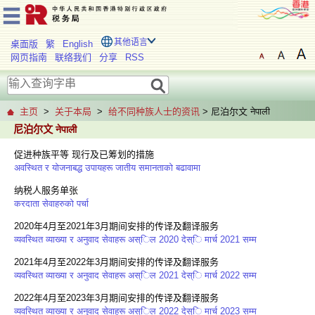
其他语言
桌面版
繁
English
网页指南
联络我们
分享
RSS
主页
>
关于本局
>
给不同种族人士的资讯
> 尼泊尔文 नेपाली
尼泊尔文 नेपाली
促进种族平等 现行及已筹划的措施
अवस्थित र योजनाबद्ध उपायहरू जातीय समानताको बढावामा
纳税人服务单张
करदाता सेवाहरुको पर्चा
2020年4月至2021年3月期间安排的传译及翻译服务
व्यवस्थित व्याख्या र अनुवाद सेवाहरू अस्िल 2020 देस्ि मार्च 2021 सम्म
2021年4月至2022年3月期间安排的传译及翻译服务
व्यवस्थित व्याख्या र अनुवाद सेवाहरू अस्िल 2021 देस्ि मार्च 2022 सम्म
2022年4月至2023年3月期间安排的传译及翻译服务
व्यवस्थित व्याख्या र अनुवाद सेवाहरू अस्िल 2022 देस्ि मार्च 2023 सम्म