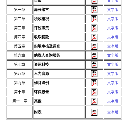
目录
文字版
第一章
局长绪言
文字版
第二章
税收概况
文字版
第三章
评税职责
文字版
第四章
收取税款
文字版
第五章
实地审核及调查
文字版
第六章
纳税人查询服务
文字版
第七章
资讯科技
文字版
第八章
人力资源
文字版
第九章
修订法例
文字版
第十章
环保报告
文字版
第十一章
其他
文字版
附表
文字版