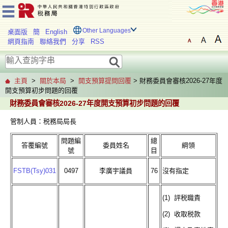
Other Languages
桌面版
簡
English
網頁指南
聯絡我們
分享
RSS
主頁
>
關於本局
>
開支預算提問回覆
> 財務委員會審核2026-27年度
開支預算初步問題的回覆
財務委員會審核2026-27年度開支預算初步問題的回覆
管制人員：税務局局長
問題編
總
答覆編號
委員姓名
綱領
號
目
FSTB(Tsy)031
0497
李廣宇議員
76
沒有指定
(1) 評税職責
(2) 收取税款